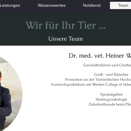
Leistungen
Wissenswertes
Notdienst
Team
Wir für Ihr Tier ...
Unsere
Team
Dr. med. vet. Heiner 
Geschäftsführer und Cheftie
Groß- und Kleintier
Promotion an der Tierärztlichen Hoch
Auslandspraktikum am Westen College of Vete
Spezialgebiet
Stutengynäkologie
Zahnheilkunde beim Pfe