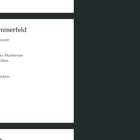
ommerfeld
rarzt
 in Mariensee
ilien
ieben
r