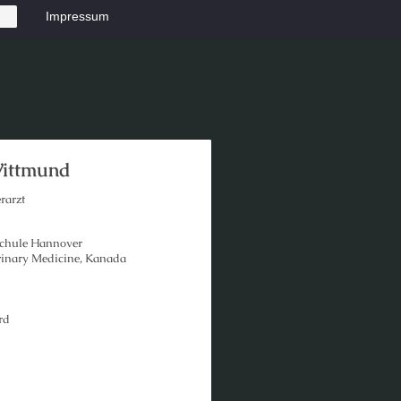
Impressum
Wittmund
rarzt
schule Hannover
rinary Medicine, Kanada
rd